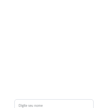
Sistemas de irrigação para seu jardim
EMAIL
2rirrigar@2rirrigação.com
(62) 981940677
TELEFONE  62981940677
Seu nome